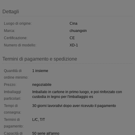
Dettagli
Luogo di origine:
Cina
Marca:
chuangxin
Certificazione:
CE
Numero di modello:
XD-1
Termini di pagamento e spedizione
Quantità di
1 insieme
ordine minimo:
Prezzo:
negoziabile
Imballaggi
Imballato in cartone in primo luogo, e poi rinforzato con
custodia in legno per l'imballaggio es
particolari:
Tempi di
30 giorni lavorativi dopo aver ricevuto il pagamento
consegna:
Termini di
L/C, T/T
pagamento:
Capacità di
50 serie all'anno