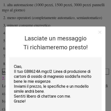
1. alta automazione (1000 pezzi, 1500 pezzi, 3000 pezzi pannelli
mgo al giorno)
2. meno operatori (completamente automatico, semiautomatico)
3. minore consumo energetico
4. grande capacità
Lasciate un messaggio
5. multifunzione
Ti richiameremo presto!
6. progetto chiavi in mano
7. prodotti di alta qualità
8. levigatrice disponibile
MACCHINA PER PANNELLI MGO
2. Caratteristiche tecniche:
La linea di produzione ad alto grado di automazione, che è dotata di
a). Sistema automatico di misurazione e alimentazione
b). Sistema di miscelazione
c). Fornitura automatica di stampi