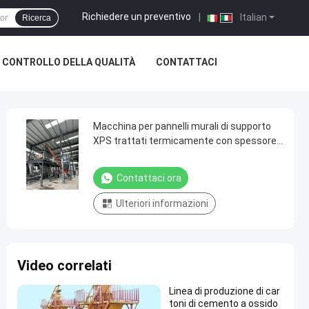
Richiedere un preventivo
|
Italian
Ricerca
CONTROLLO DELLA QUALITÀ
CONTATTACI
Macchina per pannelli murali di supporto
XPS trattati termicamente con spessore
50-250 mm e potenza 15-30 KW
Contattaci ora
Ulteriori informazioni
Video correlati
Linea di produzione di car
toni di cemento a ossido