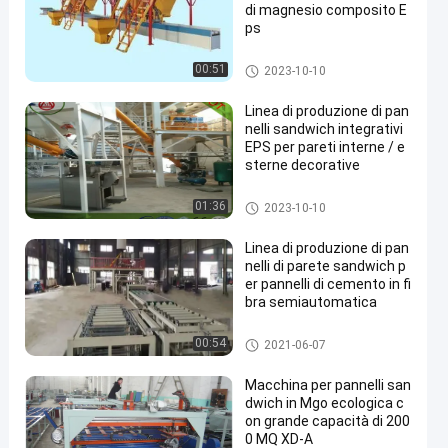
di magnesio composito E
ps
macchina del pannello a sand
00:51
2023-10-10
wich
Linea di produzione di pan
nelli sandwich integrativi
EPS per pareti interne / e
sterne decorative
macchina del pannello a sand
01:36
2023-10-10
wich
Linea di produzione di pan
nelli di parete sandwich p
er pannelli di cemento in fi
bra semiautomatica
macchina del pannello a sand
00:54
2021-06-07
wich
Macchina per pannelli san
dwich in Mgo ecologica c
on grande capacità di 200
0 MQ XD-A