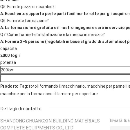
Q5. Fornite pezzi di ricambio?
A: Eccellente supporto per le parti facilmente rotte per gli acquiren
Q6. Fornirete formazione?
A: La formazione è gratuita e il nostro ingegnere sarà in servizio p
Q7: Come fornirete l'installazione e la messa in servizio?
A: Fornirà 2~8 persone (regolabili in base al grado di automatico) pe
capacità
2000 fogli
potenza
200kw
,
Prodotto Tag:
rotoli formando il macchinario
macchine per pannelli 
macchine per la formazione di lamiere per coperture
Dettagli di contatto
SHANDONG CHUANGXIN BUILDING MATERIALS
Invia la tu
COMPLETE EQUIPMENTS CO., LTD