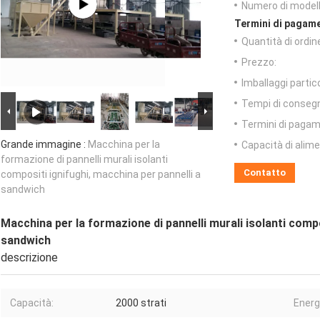
Numero di modell
Termini di pagame
Quantità di ordin
Prezzo:
Imballaggi partico
Tempi di conseg
Termini di pagam
Grande immagine :
Macchina per la
Capacità di alim
formazione di pannelli murali isolanti
Contatto
compositi ignifughi, macchina per pannelli a
sandwich
Macchina per la formazione di pannelli murali isolanti compo
sandwich
descrizione
Capacità:
2000 strati
Energ