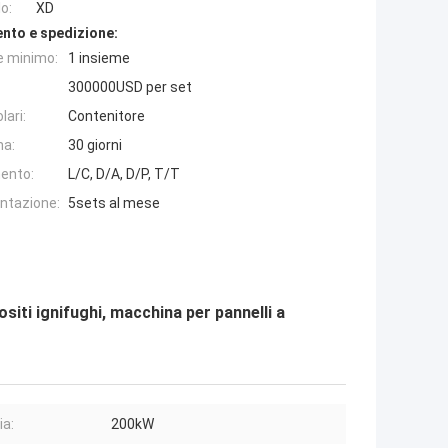
o:
XD
nto e spedizione:
e minimo:
1 insieme
300000USD per set
lari:
Contenitore
na:
30 giorni
ento:
L/C, D/A, D/P, T/T
entazione:
5sets al mese
siti ignifughi, macchina per pannelli a
ia:
200kW