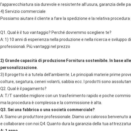
l'apparecchiatura sia durevole e resistente all'usura, garanzia delle p
4) Servizio commerciale
Possiamo aiutare il cliente a fare la spedizione e la relativa procedura
Q1. Qual è il tuo vantaggio? Perché dovremmo scegliere te?
A: 1) 10 anni di esperienza nella produzione e nella ricerca e sviluppo 
professionali. Più vantaggi nel prezzo
2) Grande capacità di produzione Fornitura sostenibile. In base all
personalizzazione.
3) Il progetto è a tutela dell'ambiente. Le principali materie prime prove
colture, segatura, ceneri volanti, sabbia ecc. I prodotti sono assolut
Q2. Qual è il pagamento?
A: T/T sarebbe migliore con un trasferimento rapido e poche commis
ma la procedura è complessa e la commissione è alta.
Q3. Sei una fabbrica o una società commerciale?
A: Siamo un produttore professionale. Diamo un caloroso benvenuto ai cl
e collaborare con noi.
Q4. Quanto dura la garanzia della tua attrezzatu
A: 1 anno.