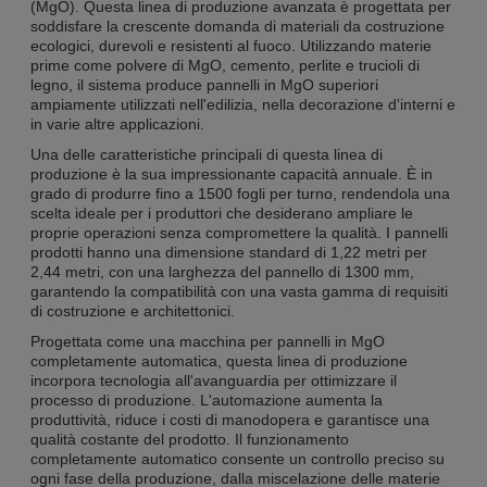
(MgO). Questa linea di produzione avanzata è progettata per
soddisfare la crescente domanda di materiali da costruzione
ecologici, durevoli e resistenti al fuoco. Utilizzando materie
prime come polvere di MgO, cemento, perlite e trucioli di
legno, il sistema produce pannelli in MgO superiori
ampiamente utilizzati nell'edilizia, nella decorazione d'interni e
in varie altre applicazioni.
Una delle caratteristiche principali di questa linea di
produzione è la sua impressionante capacità annuale. È in
grado di produrre fino a 1500 fogli per turno, rendendola una
scelta ideale per i produttori che desiderano ampliare le
proprie operazioni senza compromettere la qualità. I pannelli
prodotti hanno una dimensione standard di 1,22 metri per
2,44 metri, con una larghezza del pannello di 1300 mm,
garantendo la compatibilità con una vasta gamma di requisiti
di costruzione e architettonici.
Progettata come una macchina per pannelli in MgO
completamente automatica, questa linea di produzione
incorpora tecnologia all'avanguardia per ottimizzare il
processo di produzione. L'automazione aumenta la
produttività, riduce i costi di manodopera e garantisce una
qualità costante del prodotto. Il funzionamento
completamente automatico consente un controllo preciso su
ogni fase della produzione, dalla miscelazione delle materie