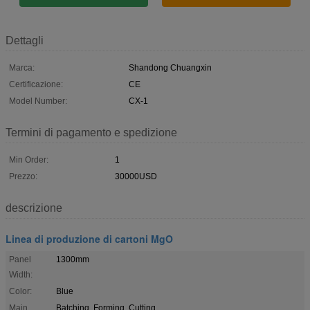
Dettagli
Marca:
Shandong Chuangxin
Certificazione:
CE
Model Number:
CX-1
Termini di pagamento e spedizione
Min Order:
1
Prezzo:
30000USD
descrizione
Linea di produzione di cartoni MgO
Panel
1300mm
Width:
Color:
Blue
Main
Batching, Forming, Cutting