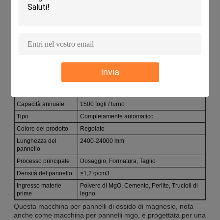
garantisce alta qualità
Parametri tecnici:
Larghezza del
1220 mm o personalizzabile
pannello
Invia
Condizioni
Nuovo
Dimensioni
1,22 * 2,44 m
Capacità annuale
1500 fogli / turno
Tipo
Completamente automatico
Colore del prodotto
Regolato
Lunghezza del
2400-24000 mm
pannello
Processo principale
Dosaggio, Formatura, Taglio
Densità del pannello
≥1,2 g/cm3
Ingresso materie
Polvere di MgO, Cemento, Perlite, Trucioli di
prime
legno
Questa macchina per pannelli di ossido di magnesio, nota
anche come macchina per pannelli mgo, è progettata per una