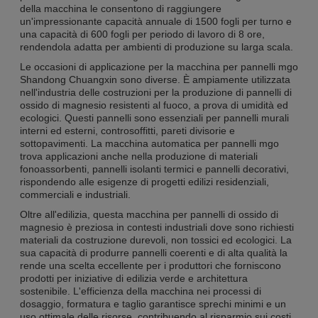
della macchina le consentono di raggiungere
un'impressionante capacità annuale di 1500 fogli per turno e
una capacità di 600 fogli per periodo di lavoro di 8 ore,
rendendola adatta per ambienti di produzione su larga scala.
Le occasioni di applicazione per la macchina per pannelli mgo
Shandong Chuangxin sono diverse. È ampiamente utilizzata
nell'industria delle costruzioni per la produzione di pannelli di
ossido di magnesio resistenti al fuoco, a prova di umidità ed
ecologici. Questi pannelli sono essenziali per pannelli murali
interni ed esterni, controsoffitti, pareti divisorie e
sottopavimenti. La macchina automatica per pannelli mgo
trova applicazioni anche nella produzione di materiali
fonoassorbenti, pannelli isolanti termici e pannelli decorativi,
rispondendo alle esigenze di progetti edilizi residenziali,
commerciali e industriali.
Oltre all'edilizia, questa macchina per pannelli di ossido di
magnesio è preziosa in contesti industriali dove sono richiesti
materiali da costruzione durevoli, non tossici ed ecologici. La
sua capacità di produrre pannelli coerenti e di alta qualità la
rende una scelta eccellente per i produttori che forniscono
prodotti per iniziative di edilizia verde e architettura
sostenibile. L'efficienza della macchina nei processi di
dosaggio, formatura e taglio garantisce sprechi minimi e un
uso ottimale delle risorse, contribuendo al risparmio sui costi