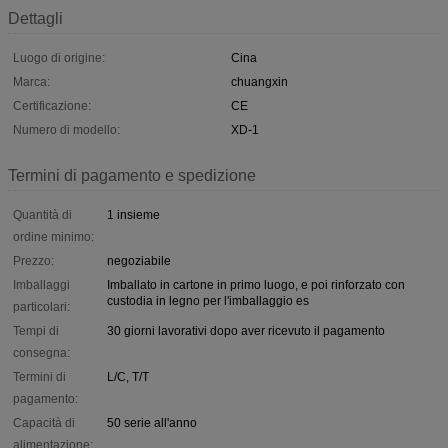
Dettagli
Luogo di origine:
Cina
Marca:
chuangxin
Certificazione:
CE
Numero di modello:
XD-1
Termini di pagamento e spedizione
Quantità di
1 insieme
ordine minimo:
Prezzo:
negoziabile
Imballaggi
Imballato in cartone in primo luogo, e poi rinforzato con
custodia in legno per l'imballaggio es
particolari:
Tempi di
30 giorni lavorativi dopo aver ricevuto il pagamento
consegna:
Termini di
L/C, T/T
pagamento:
Capacità di
50 serie all'anno
alimentazione: