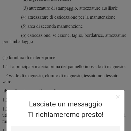
(3) attrezzature di stampaggio, attrezzature ausiliarie
(4) attrezzature di essiccazione per la manutenzione
(5) area di seconda manutenzione
(6) essiccazione, selezione, taglio, bordatrice, attrezzature
per l'imballaggio
(1) fornitura di materie prime
1.1 La principale materia prima del pannello in ossido di magnesio:
Ossido di magnesio, cloruro di magnesio, tessuto non tessuto,
vetro
fibra., Segatura, paglia e perlite
1.2 magazzino di ossido di magnesio
Lasciate un messaggio
1.3 vasca di soluzione di cloruro di magnesio (si consiglia di
Ti richiameremo presto!
utilizzare due vasche di dissoluzione e di abbinare le attrezzature di
miscelazione)
1.4 stoccaggio della perlite (indipendente) diversi spessori della