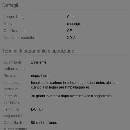
Dettagli
Luogo di origine:
Cina
Marca:
chuangxin
Certificazione:
CE
Numero di modello:
XD-A
Termini di pagamento e spedizione
Quantità di
1 insieme
ordine minimo:
Prezzo:
negoziabile
Imballaggi
Imballato in cartone in primo luogo, e poi rinforzato con
custodia in legno per l'imballaggio es
particolari:
Tempi di
30 giorni lavorativi dopo aver ricevuto il pagamento
consegna:
Termini di
L/C, T/T
pagamento:
Capacità di
50 serie all'anno
alimentazione: