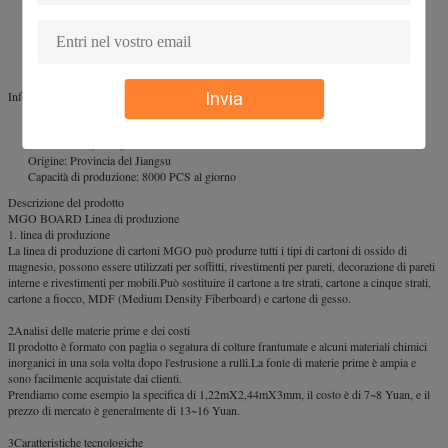
Numero di modello: SK-MGO-M01
Certificazione: ISO, CE
Capacità: 2000 PCS al giorno
Mercati di esportazione: Sud America, Asia sudorientale, Africa, Oceania, Medio
Oriente, Asia orientale
Informazioni supplementari
Invia
Marchio: sinkwang
Imballaggio: pallet in legno standard o in blocco
Standard: CE, SGS, ISO
Origine: Provincia del Jiangsu
Capacità di produzione: 8000 PCS al giorno
Descrizione del prodotto
MGO BOARD Linea di produzione
1. linea di produzione
La linea di produzione di cartoni MGO può produrre tutti i tipi di cartoni di ossido di
magnesio, possono essere utilizzati per soffitti, rivestimenti per pareti, decorazione di pareti
interne e rivestimenti per mobili.Può sostituire il cartone a tre strati, cartone a cinque strati,
cartone a fiocco, MDF (Medium Density Fiberboard) e cartone di gesso.
2Analisi delle materie prime e dei costi
Il prodotto è formato con paglia o segatura di colture frantumate e alcuni materiali chimici
inorganici in una sola volta dopo l'estrusione a rulli.La fonte di materie prime è ampia e
sono facilmente acquistate dai clienti.
Prendiamo come esempio la specifica di 1,22mX2,44mX3mm, il costo è di 7~8 Yuan, e il
prezzo di mercato è generalmente di 13~16 Yuan.
3Caratteristiche tecnologiche