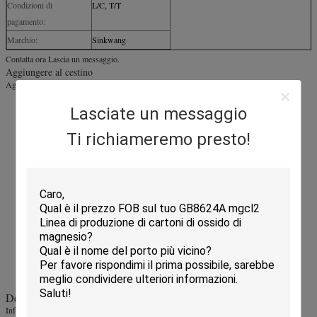
Condizioni di
L/C, T/T
pagamento:
Marchio:
Sinkwang
Contatta ora Lascia un messaggio.
Aggiungere al cestino
Aggiungi ai prodotti preferiti
Partecipazione
Lasciate un messaggio
Più popolare
Ti richiameremo presto!
Macchine per la produzione di cartoni di ossido di magnesio
Linea di produzione di cartoni di ossido di magnesio
Dettaglio del prodotto
Informazioni di base