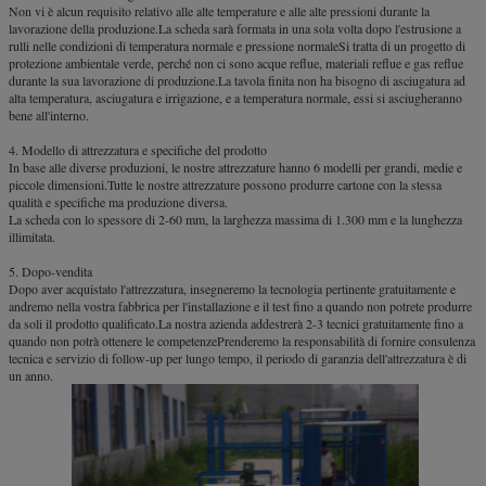
Non vi è alcun requisito relativo alle alte temperature e alle alte pressioni durante la
lavorazione della produzione.La scheda sarà formata in una sola volta dopo l'estrusione a
rulli nelle condizioni di temperatura normale e pressione normaleSi tratta di un progetto di
protezione ambientale verde, perché non ci sono acque reflue, materiali reflue e gas reflue
durante la sua lavorazione di produzione.La tavola finita non ha bisogno di asciugatura ad
alta temperatura, asciugatura e irrigazione, e a temperatura normale, essi si asciugheranno
bene all'interno.
4. Modello di attrezzatura e specifiche del prodotto
In base alle diverse produzioni, le nostre attrezzature hanno 6 modelli per grandi, medie e
piccole dimensioni.Tutte le nostre attrezzature possono produrre cartone con la stessa
qualità e specifiche ma produzione diversa.
La scheda con lo spessore di 2-60 mm, la larghezza massima di 1.300 mm e la lunghezza
illimitata.
5. Dopo-vendita
Dopo aver acquistato l'attrezzatura, insegneremo la tecnologia pertinente gratuitamente e
andremo nella vostra fabbrica per l'installazione e il test fino a quando non potrete produrre
da soli il prodotto qualificato.La nostra azienda addestrerà 2-3 tecnici gratuitamente fino a
quando non potrà ottenere le competenzePrenderemo la responsabilità di fornire consulenza
tecnica e servizio di follow-up per lungo tempo, il periodo di garanzia dell'attrezzatura è di
un anno.