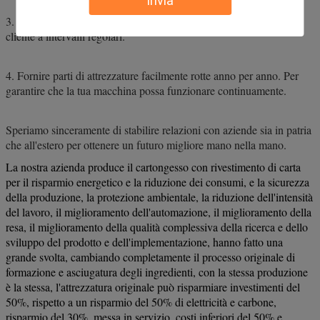
Invia
3. Forniamo una guida a vita sulle nostre attrezzature. Visitiamo il
cliente a intervalli regolari.
4. Fornire parti di attrezzature facilmente rotte anno per anno. Per
garantire che la tua macchina possa funzionare continuamente.
Speriamo sinceramente di stabilire relazioni con aziende sia in patria
che all'estero per ottenere un futuro migliore mano nella mano.
La nostra azienda produce il cartongesso con rivestimento di carta
per il risparmio energetico e la riduzione dei consumi, e la sicurezza
della produzione, la protezione ambientale, la riduzione dell'intensità
del lavoro, il miglioramento dell'automazione, il miglioramento della
resa, il miglioramento della qualità complessiva della ricerca e dello
sviluppo del prodotto e dell'implementazione, hanno fatto una
grande svolta, cambiando completamente il processo originale di
formazione e asciugatura degli ingredienti, con la stessa produzione
è la stessa, l'attrezzatura originale può risparmiare investimenti del
50%, rispetto a un risparmio del 50% di elettricità e carbone,
risparmio del 30%, messa in servizio, costi inferiori del 50% e