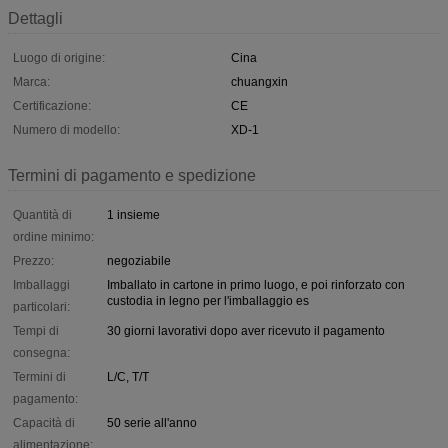
Dettagli
Luogo di origine:
Cina
Marca:
chuangxin
Certificazione:
CE
Numero di modello:
XD-1
Termini di pagamento e spedizione
Quantità di
1 insieme
ordine minimo:
Prezzo:
negoziabile
Imballaggi
Imballato in cartone in primo luogo, e poi rinforzato con
custodia in legno per l'imballaggio es
particolari:
Tempi di
30 giorni lavorativi dopo aver ricevuto il pagamento
consegna:
Termini di
L/C, T/T
pagamento:
Capacità di
50 serie all'anno
alimentazione: