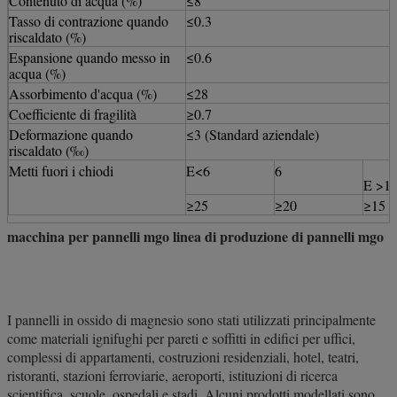
Contenuto di acqua (%)
≤8
Tasso di contrazione quando
≤0.3
riscaldato (%)
Espansione quando messo in
≤0.6
acqua (%)
Assorbimento d'acqua (%)
≤28
Coefficiente di fragilità
≥0.7
Deformazione quando
≤3 (Standard aziendale)
riscaldato (‰)
Metti fuori i chiodi
E<6
6
E >1
≥25
≥20
≥15
macchina per pannelli mgo linea di produzione di pannelli mgo
I pannelli in ossido di magnesio sono stati utilizzati principalmente
come materiali ignifughi per pareti e soffitti in edifici per uffici,
complessi di appartamenti, costruzioni residenziali, hotel, teatri,
ristoranti, stazioni ferroviarie, aeroporti, istituzioni di ricerca
scientifica, scuole, ospedali e stadi. Alcuni prodotti modellati sono