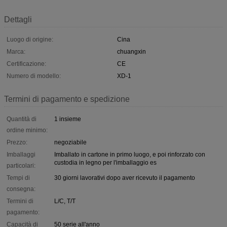
Dettagli
Luogo di origine:
Cina
Marca:
chuangxin
Certificazione:
CE
Numero di modello:
XD-1
Termini di pagamento e spedizione
Quantità di
1 insieme
ordine minimo:
Prezzo:
negoziabile
Imballaggi
Imballato in cartone in primo luogo, e poi rinforzato con
custodia in legno per l'imballaggio es
particolari:
Tempi di
30 giorni lavorativi dopo aver ricevuto il pagamento
consegna:
Termini di
L/C, T/T
pagamento:
Capacità di
50 serie all'anno