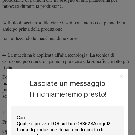
muoversi durante la produzione.
3- Il filo di acciaio sottile viene inserito all'interno del pannello in
anticipo prima della produzione.
non utilizzando la macchina di trazione.
4- La macchina è applicata all'alta tecnologia. La tecnica di
estrusione può rendere i pannelli più densi e la superficie molto più
liscia.
Fornire soluzioni complessive su mgo board, progetto EPC,
Lasciate un messaggio
macchinari separati, esportazione di prodotti, compresa la
progettazione della tecnologia, produzione, installazione, messa in
Ti richiameremo presto!
servizio, formazione, servizio, ecc.
Lungo: 18 m larghezza: 1,5 m
Produzione: 1800 pezzi al giorno (8 ore lavorative).
Operatore: una linea di produzione richiede 15-18 lavoratori.