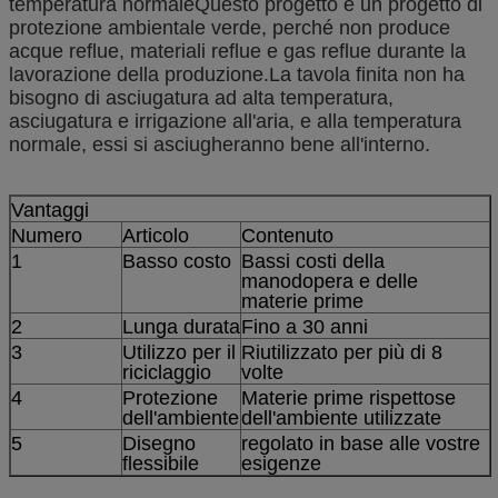
temperatura normale
Questo progetto è un progetto di
protezione ambientale verde, perché non produce
acque reflue, materiali reflue e gas reflue durante la
lavorazione della produzione.La tavola finita non ha
bisogno di asciugatura ad alta temperatura,
asciugatura e irrigazione all'aria, e alla temperatura
normale, essi si asciugheranno bene all'interno.
Vantaggi
Numero
Articolo
Contenuto
1
Basso costo
Bassi costi della
manodopera e delle
materie prime
2
Lunga durata
Fino a 30 anni
3
Utilizzo per il
Riutilizzato per più di 8
riciclaggio
volte
4
Protezione
Materie prime rispettose
dell'ambiente
dell'ambiente utilizzate
5
Disegno
regolato in base alle vostre
flessibile
esigenze