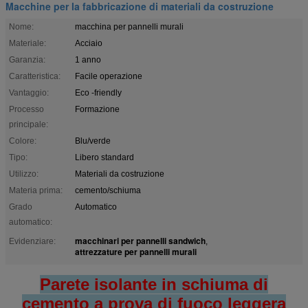
Macchine per la fabbricazione di materiali da costruzione
Nome:
macchina per pannelli murali
Materiale:
Acciaio
Garanzia:
1 anno
Caratteristica:
Facile operazione
Vantaggio:
Eco -friendly
Processo
Formazione
principale:
Colore:
Blu/verde
Tipo:
Libero standard
Utilizzo:
Materiali da costruzione
Materia prima:
cemento/schiuma
Grado
Automatico
automatico:
macchinari per pannelli sandwich
Evidenziare:
,
attrezzature per pannelli murali
Parete isolante in schiuma di
cemento a prova di fuoco leggera