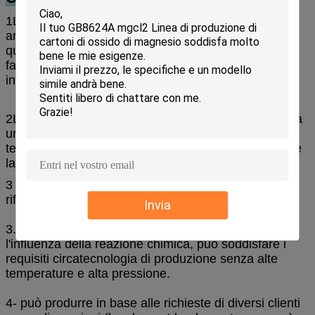
1La fonte delle materie prime di produzione è
ampiamente diffusa senza restrizioni regionali.
Il
quadro è formato una sola volta dalla macchina. è
facile da usare, basso costo di produzione, piccolo
investimento e rapida efficacia.
2La linea di produzione automatica di cartoni mgo ha
un alto grado di automazione, una semplice
tecnologia di produzione, un basso lavoro
l'intensità e
la linea di produzione è senza rumore e
3 rifiuti (acqua di scarico, gas di scarico e residui di
rifiuti) durante il processo di
di produzione.
Invia
3. basso consumo energetico di produzione. con
l'influenza della reazione chimica, può soddisfare i
requisiti circa
tecnologia di produzione senza alte
temperature e alta pressione.
4- può produrre in base alle richieste di diversi clienti