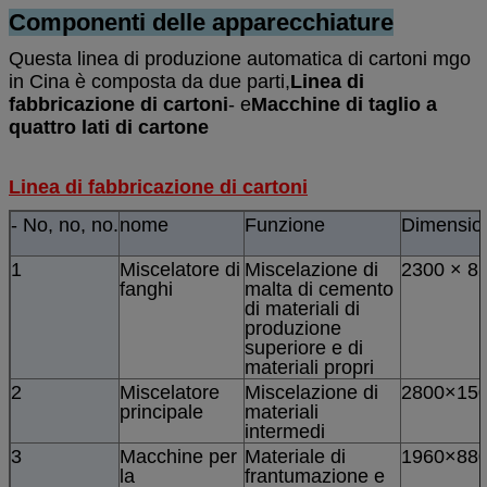
Componenti delle apparecchiature
Questa linea di produzione automatica di cartoni mgo
in Cina è composta da due parti,
Linea di
fabbricazione di cartoni
- e
Macchine di taglio a
quattro lati di cartone
Linea di fabbricazione di cartoni
- No, no, no.
nome
Funzione
Dimensio
1
Miscelatore di
Miscelazione di
2300 × 8
fanghi
malta di cemento
di materiali di
produzione
superiore e di
materiali propri
2
Miscelatore
Miscelazione di
2800×15
principale
materiali
intermedi
3
Macchine per
Materiale di
1960×88
la
frantumazione e