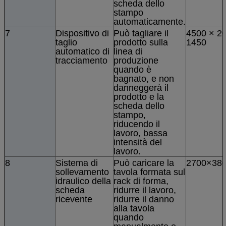
scheda dello
stampo
automaticamente.
7
Dispositivo di
Può tagliare il
4500 × 2
taglio
prodotto sulla
1450
automatico di
linea di
tracciamento
produzione
quando è
bagnato, e non
danneggerà il
prodotto e la
scheda dello
stampo,
riducendo il
lavoro, bassa
intensità del
lavoro.
8
Sistema di
Può caricare la
2700×38
sollevamento
tavola formata sul
idraulico della
rack di forma,
scheda
ridurre il lavoro,
ricevente
ridurre il danno
alla tavola
quando