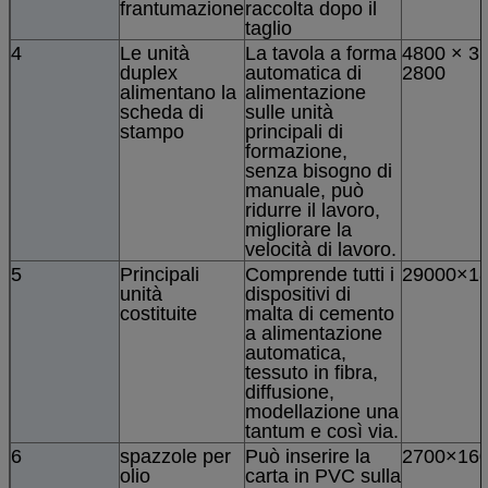
frantumazione
raccolta dopo il
taglio
4
Le unità
La tavola a forma
4800 × 3
duplex
automatica di
2800
alimentano la
alimentazione
scheda di
sulle unità
stampo
principali di
formazione,
senza bisogno di
manuale, può
ridurre il lavoro,
migliorare la
velocità di lavoro.
5
Principali
Comprende tutti i
29000×1
unità
dispositivi di
costituite
malta di cemento
a alimentazione
automatica,
tessuto in fibra,
diffusione,
modellazione una
tantum e così via.
6
spazzole per
Può inserire la
2700×16
olio
carta in PVC sulla