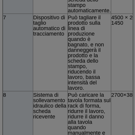
stampo
automaticamente.
7
Dispositivo di
Può tagliare il
4500 × 2
taglio
prodotto sulla
1450
automatico di
linea di
tracciamento
produzione
quando è
bagnato, e non
danneggerà il
prodotto e la
scheda dello
stampo,
riducendo il
lavoro, bassa
intensità del
lavoro.
8
Sistema di
Può caricare la
2700×38
sollevamento
tavola formata sul
idraulico della
rack di forma,
scheda
ridurre il lavoro,
ricevente
ridurre il danno
alla tavola
quando
manualmente e