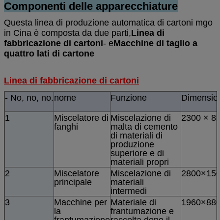
Componenti delle apparecchiature
Questa linea di produzione automatica di cartoni mgo
in Cina è composta da due parti,
Linea di
fabbricazione di cartoni
- e
Macchine di taglio a
quattro lati di cartone
Linea di fabbricazione di cartoni
- No, no, no.
nome
Funzione
Dimensio
1
Miscelatore di
Miscelazione di
2300 × 8
fanghi
malta di cemento
di materiali di
produzione
superiore e di
materiali propri
2
Miscelatore
Miscelazione di
2800×15
principale
materiali
intermedi
3
Macchine per
Materiale di
1960×88
la
frantumazione e
frantumazione
raccolta dopo il