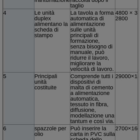
taglio
4
Le unità
La tavola a forma
4800 × 3
duplex
automatica di
2800
alimentano la
alimentazione
scheda di
sulle unità
stampo
principali di
formazione,
senza bisogno di
manuale, può
ridurre il lavoro,
migliorare la
velocità di lavoro.
5
Principali
Comprende tutti i
29000×1
unità
dispositivi di
costituite
malta di cemento
a alimentazione
automatica,
tessuto in fibra,
diffusione,
modellazione una
tantum e così via.
6
spazzole per
Può inserire la
2700×16
olio
carta in PVC sulla
scheda dello