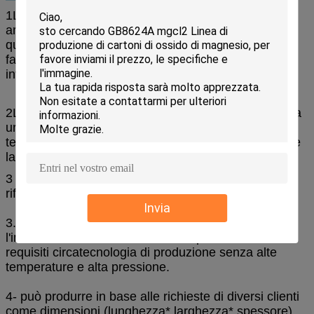
1La fonte delle materie prime di produzione è
ampiamente diffusa senza restrizioni regionali.
Il
quadro è formato una sola volta dalla macchina. è
facile da usare, basso costo di produzione, piccolo
investimento e rapida efficacia.
2La linea di produzione automatica di cartoni mgo ha
un alto grado di automazione, una semplice
tecnologia di produzione, un basso lavoro
l'intensità e
la linea di produzione è senza rumore e
3 rifiuti (acqua di scarico, gas di scarico e residui di
rifiuti) durante il processo di
di produzione.
Invia
3. basso consumo energetico di produzione. con
l'influenza della reazione chimica, può soddisfare i
requisiti circa
tecnologia di produzione senza alte
temperature e alta pressione.
4- può produrre in base alle richieste di diversi clienti
come dimensioni (lunghezza* larghezza* spessore),