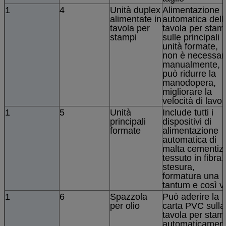
1
4
Unità duplex
Alimentazione
alimentate in
automatica dell
tavola per
tavola per stam
stampi
sulle principali
unità formate,
non è necessar
manualmente,
può ridurre la
manodopera,
migliorare la
velocità di lavor
1
5
Unità
Include tutti i
principali
dispositivi di
formate
alimentazione
automatica di
malta cementizi
tessuto in fibra,
stesura,
formatura una
tantum e così vi
1
6
Spazzola
Può aderire la
per olio
carta PVC sulla
tavola per stam
automaticament