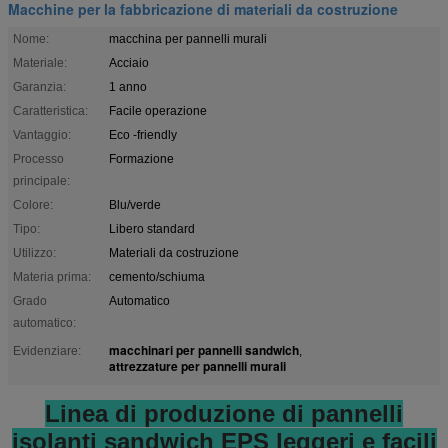
Macchine per la fabbricazione di materiali da costruzione
Nome:
macchina per pannelli murali
Materiale:
Acciaio
Garanzia:
1 anno
Caratteristica:
Facile operazione
Vantaggio:
Eco -friendly
Processo
Formazione
principale:
Colore:
Blu/verde
Tipo:
Libero standard
Utilizzo:
Materiali da costruzione
Materia prima:
cemento/schiuma
Grado
Automatico
automatico:
macchinari per pannelli sandwich
Evidenziare:
,
attrezzature per pannelli murali
Linea di produzione di pannelli
isolanti sandwich EPS leggeri e facili