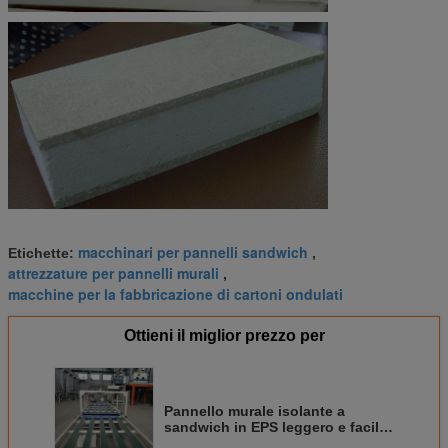
macchinari per pannelli sandwich
Etichette:
,
attrezzature per pannelli murali
,
macchine per la fabbricazione di cartoni ondulati
Ottieni il miglior prezzo per
Pannello murale isolante a
sandwich in EPS leggero e facile
da installare, garanzia di 1 anno