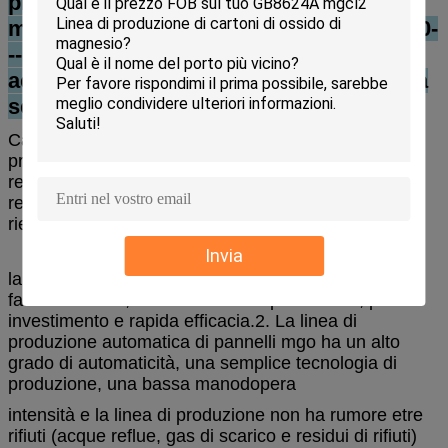
produzione, officina di prodotti finiti e
magazzino di materie prime. officina: 100-
--1000m2, operaio: 3---6 persone, acqua:
acqua ordinaria, elettricità: 1.1—10KW (a
seconda della scala)
Caratteristica del progetto
1. La fonte delle materie
prime di produzione è ampiamente senza restrizioni
regionali. Il prodotto è realizzato in cemento, sabbia,
rete in fibra di vetro, tessuti non tessuti e altri
riempitivi. Il
Invia
la tavola è formata una tantum dalla macchina. È
facile da usare, a basso costo di produzione, piccolo
investimento e rapida efficacia.
2. La linea di
produzione automatica di pannelli mgo ha un alto
grado di automaticità, una semplice tecnologia di
produzione, una bassa manodopera
intensità e la linea di produzione non ha rumore e
tre
rifiuti (acque reflue, gas di scarico e residui di rifiuti)