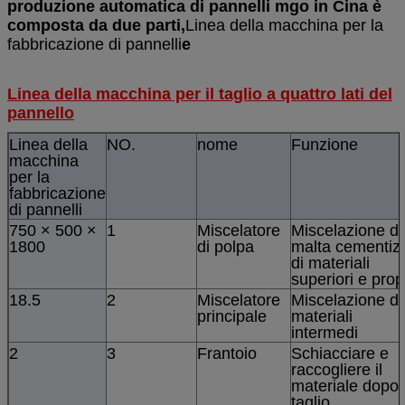
produzione automatica di pannelli mgo in Cina è
composta da due parti,
Linea della macchina per la
fabbricazione di pannelli
e
Linea della macchina per il taglio a quattro lati del
pannello
Linea della
NO.
nome
Funzione
macchina
per la
fabbricazione
di pannelli
750 × 500 ×
1
Miscelatore
Miscelazione di
1800
di polpa
malta cementiz
di materiali
superiori e prop
18.5
2
Miscelatore
Miscelazione di
principale
materiali
intermedi
2
3
Frantoio
Schiacciare e
raccogliere il
materiale dopo i
taglio