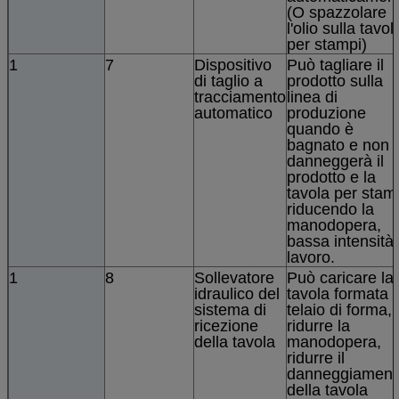
(O spazzolare
l'olio sulla tavol
per stampi)
1
7
Dispositivo
Può tagliare il
di taglio a
prodotto sulla
tracciamento
linea di
automatico
produzione
quando è
bagnato e non
danneggerà il
prodotto e la
tavola per stam
riducendo la
manodopera,
bassa intensità 
lavoro.
1
8
Sollevatore
Può caricare la
idraulico del
tavola formata 
sistema di
telaio di forma,
ricezione
ridurre la
della tavola
manodopera,
ridurre il
danneggiament
della tavola