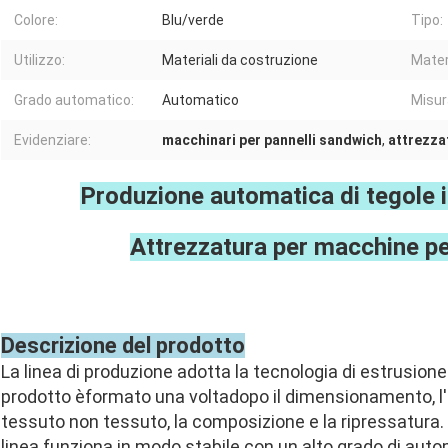
Colore:
Blu/verde
Tipo:
Utilizzo:
Materiali da costruzione
Mater
Grado automatico:
Automatico
Misur
Evidenziare:
macchinari per pannelli sandwich
,
attrezzat
Produzione automatica di tegole 
Attrezzatura per macchine pe
Descrizione del prodotto
La linea di produzione adotta la tecnologia di estrusione
prodotto è
formato una volta
dopo il dimensionamento, l'
tessuto non tessuto, la composizione e la ripressatura. 
linea funziona in modo stabile con un alto grado di autom