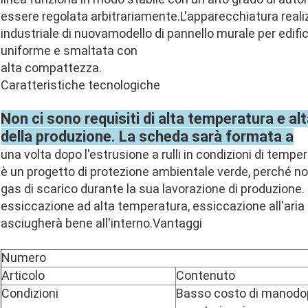
essere regolata arbitrariamente.
L'apparecchiatura reali
industriale di nuova
modello di pannello murale per edifi
uniforme e smaltata con
alta compattezza.
Caratteristiche tecnologiche
Non ci sono requisiti di alta temperatura e al
della produzione. La scheda sarà formata a
una volta dopo l'estrusione a rulli in condizioni di temp
è un progetto di protezione ambientale verde, perché non
gas di scarico durante la sua lavorazione di produzione.
essiccazione ad alta temperatura, essiccazione all'aria 
asciugherà bene all'interno.
Vantaggi
Numero
Articolo
Contenuto
Condizioni
Basso costo di manodo