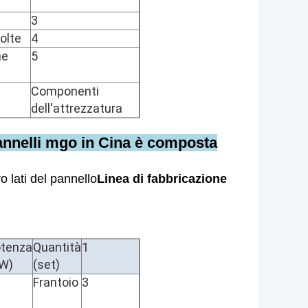
3
volte
4
he
5
Componenti
dell'attrezzatura
annelli mgo in Cina è composta
ro lati del pannello
Linea di fabbricazione
tenza
Quantità
1
W)
(set)
Frantoio
3