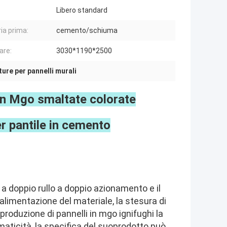
Libero standard
ia prima:
cemento/schiuma
are:
3030*1190*2500
ure per pannelli murali
in Mgo smaltate colorate
r pantile in cemento
 a doppio rullo a doppio azionamento e il
alimentazione del materiale, la stesura di
produzione di pannelli in mgo ignifughi la
aticità, la specifica del suo
prodotto può