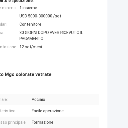
nto e spedizione:
e minimo:
1 insieme
USD 5000-300000 /set
lari:
Contenitore
na:
30 GIORNI DOPO AVER RICEVUTO IL
PAGAMENTO
entazione:
12 set/mesi
tto Mgo colorate vetrate
iale:
Acciaio
teristica:
Facile operazione
sso principale:
Formazione