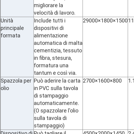
migliorare la
velocità di lavoro.
Unità
Include tutti i
29000×1800×1500
11
principale
dispositivi di
formata
alimentazione
automatica di malta
cementizia, tessuto
in fibra, stesura,
formatura una
tantum e così via.
Spazzola per
Può aderire la carta
2700×1600×800
1.
olio
in PVC sulla tavola
di stampaggio
automaticamente.
(O spazzolare l'olio
sulla tavola di
stampaggio)
Dispositivo di
Può tagliare il
4500×2000×1450
2.