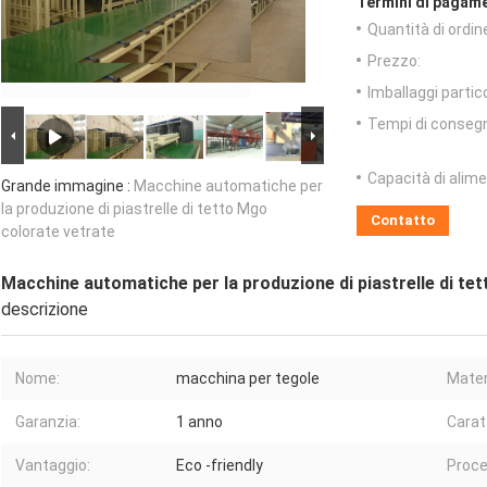
Termini di pagame
Quantità di ordin
Prezzo:
Imballaggi partico
Tempi di conseg
Capacità di alim
Grande immagine :
Macchine automatiche per
la produzione di piastrelle di tetto Mgo
Contatto
colorate vetrate
Macchine automatiche per la produzione di piastrelle di te
descrizione
Nome:
macchina per tegole
Mater
Garanzia:
1 anno
Carat
Vantaggio:
Eco -friendly
Proce