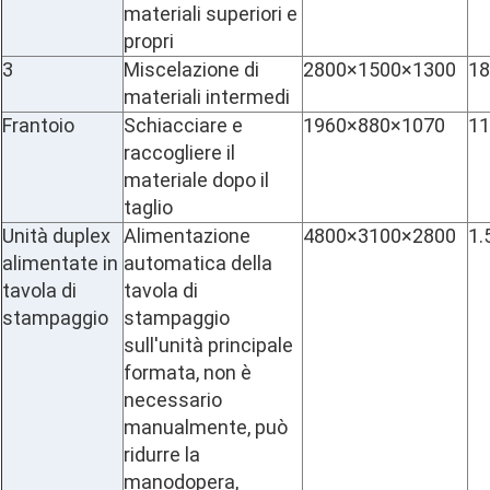
materiali superiori e
propri
3
Miscelazione di
2800×1500×1300
18
materiali intermedi
Frantoio
Schiacciare e
1960×880×1070
11
raccogliere il
materiale dopo il
taglio
Unità duplex
Alimentazione
4800×3100×2800
1.
alimentate in
automatica della
tavola di
tavola di
stampaggio
stampaggio
sull'unità principale
formata, non è
necessario
manualmente, può
ridurre la
manodopera,