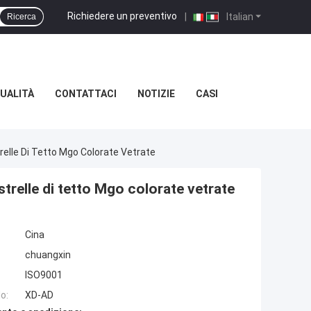
Richiedere un preventivo
|
Italian
Ricerca
UALITÀ
CONTATTACI
NOTIZIE
CASI
elle Di Tetto Mgo Colorate Vetrate
trelle di tetto Mgo colorate vetrate
Cina
chuangxin
ISO9001
o:
XD-AD