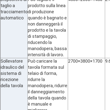
taglio a
prodotto sulla linea
tracciamento
di produzione
automatico
quando è bagnato e
non danneggerà il
prodotto e la tavola
di stampaggio,
riducendo la
manodopera, bassa
intensità di lavoro.
Sollevatore
Può caricare la
2700×3800×1700
9.
idraulico del
tavola formata sul
sistema di
telaio di forma,
ricezione
ridurre la
della tavola
manodopera, ridurre
il danneggiamento
della tavola quando
è manuale e