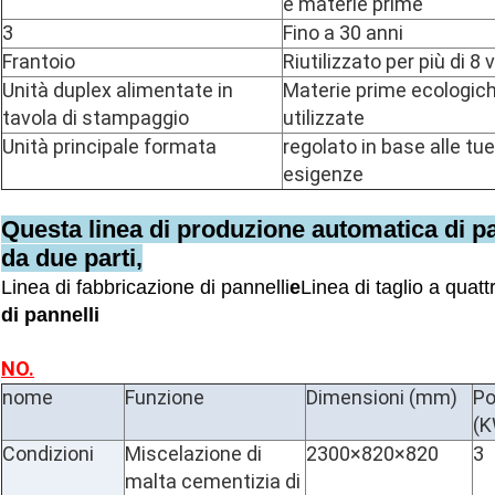
e materie prime
3
Fino a 30 anni
Frantoio
Riutilizzato per più di 8 
Unità duplex alimentate in
Materie prime ecologic
tavola di stampaggio
utilizzate
Unità principale formata
regolato in base alle tue
esigenze
Questa linea di produzione automatica di p
da due parti,
Linea di fabbricazione di pannelli
e
Linea di taglio a quatt
di pannelli
NO.
nome
Funzione
Dimensioni (mm)
Po
(K
Condizioni
Miscelazione di
2300×820×820
3
malta cementizia di