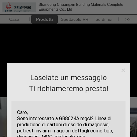
Shandong Chuangxin Building Materials Complete
Equipments Co., Ltd
Casa.
Prodotti
Spettacolo VR
Su di noi
>>
Lasciate un messaggio
Ti richiameremo presto!