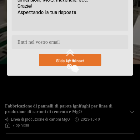
Invia
Fabbricazione di pannelli di parete ignifughi per linee di
produzione di cartoni di cemento e MgO
Linea di produzione di cartoni MgO
2023-10-10
7 opinioni