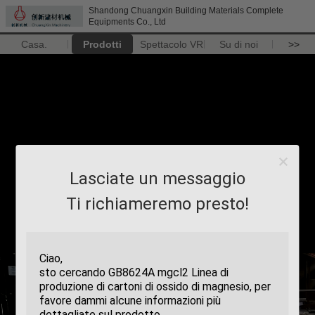
Shandong Chuangxin Building Materials Complete
Equipments Co., Ltd
Casa.
Prodotti
Spettacolo VR
Su di noi
>>
Lasciate un messaggio
Ti richiameremo presto!