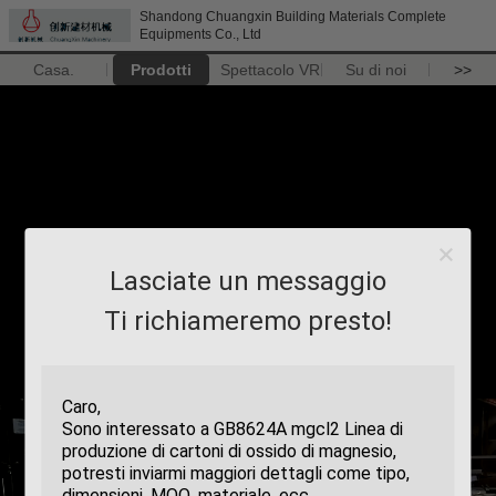
Shandong Chuangxin Building Materials Complete
Equipments Co., Ltd
Casa.
Prodotti
Spettacolo VR
Su di noi
>>
Lasciate un messaggio
Ti richiameremo presto!