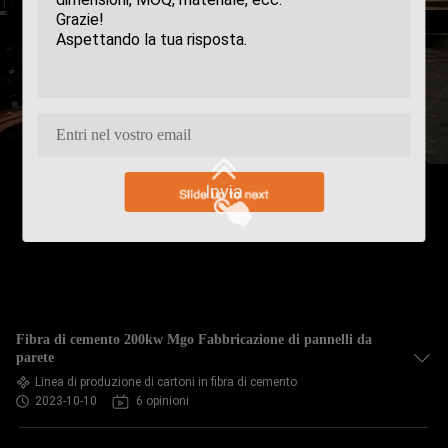
Invia
Fibra di cemento 200kw Mgo Fabbricazione di pannelli da
parete
Linea di produzione di cartoni in fibra di cemento
2023-10-10
6 opinioni