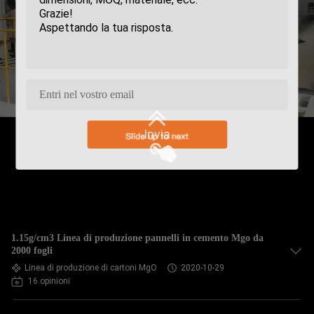
Invia
1.15g/cm3 Linea di produzione pannelli in cemento Mgo da
2000 fogli
Linea di produzione di cartoni MgO
2020-10-29
16 opinioni