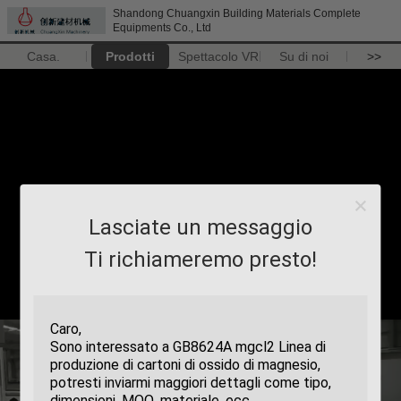
Shandong Chuangxin Building Materials Complete
Equipments Co., Ltd
Casa.
Prodotti
Spettacolo VR
Su di noi
>>
Lasciate un messaggio
Ti richiameremo presto!