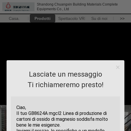
Shandong Chuangxin Building Materials Complete
Equipments Co., Ltd
Casa.
Prodotti
Spettacolo VR
Su di noi
>>
Lasciate un messaggio
Ti richiameremo presto!