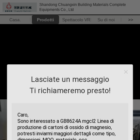
Shandong Chuangxin Building Materials Complete
Equipments Co., Ltd
Casa.
Prodotti
Spettacolo VR
Su di noi
>>
Lasciate un messaggio
Ti richiameremo presto!