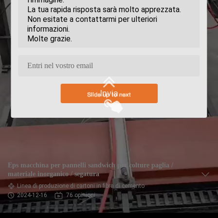
Invia
Eps macchina per pannelli sandwich per colture paglia /
materiale inorganico / segatura
Linea di produzione di cartoni in fibra di cemento
2024-12-16
76 opinioni