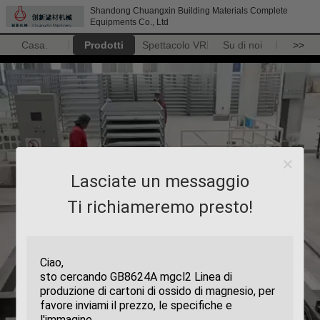
Shandong Chuangxin Building Materials Complete
Equipments Co., Ltd
Casa.
Prodotti
Spettacolo VR
Su di noi
>>
Lasciate un messaggio
Ti richiameremo presto!