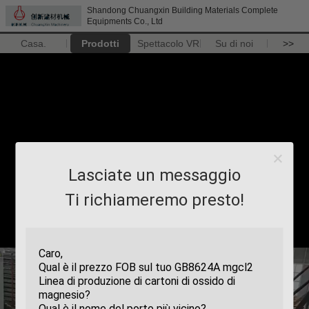
Shandong Chuangxin Building Materials Complete
Equipments Co., Ltd
Casa.
Prodotti
Spettacolo VR
Su di noi
>>
Lasciate un messaggio
Ti richiameremo presto!