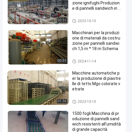
zione ignifughi Produzion
e di pannelli sandwich in p
oliuretano
Macchine per la fabbricazione
00:51
2023-10-10
di materiali da costruzione
Macchinari per la produzi
one di materiali da costru
zione per pannelli sandwi
ch 1,5 m * 18 m Schema
Macchine per la fabbricazione
00:51
2024-11-14
di materiali da costruzione
Macchine automatiche p
er la produzione di piastre
lle di tetto Mgo colorate v
etrate
Macchine per la fabbricazione
01:36
2023-10-10
di materiali da costruzione
1500 fogli Macchina di pr
oduzione di pannelli sand
wich resistenti all'umidità
di grande capacità