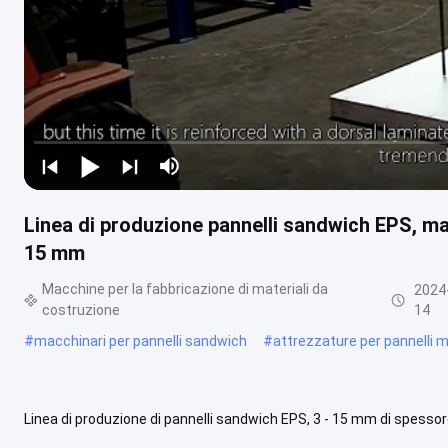
Linea di produzione pannelli sandwich EPS, ma
15 mm
Macchine per la fabbricazione di materiali da
2024
costruzione
14
#
macchinari per pannelli sandwich
#
attrezzature per pannelli m
Linea di produzione di pannelli sandwich EPS, 3 - 15 mm di spess
Capacità maggiore per 1500 fogli Fornire soluzioni complessive su 