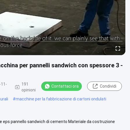
cchina per pannelli sandwich con spessore 3 -
-11-
191
Contattaci ora
Condividi
opinioni
urali
#
macchine per la fabbricazione di cartoni ondulati
ore eps pannello sandwich di cemento Materiale da costruzione
mgo ...
Guarda di più