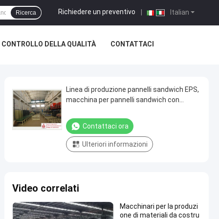
Richiedere un preventivo
|
Italian
Ricerca
CONTROLLO DELLA QUALITÀ
CONTATTACI
Linea di produzione pannelli sandwich EPS,
macchina per pannelli sandwich con
spessore 3 - 15 mm
Contattaci ora
Ulteriori informazioni
Video correlati
Macchinari per la produzi
one di materiali da costru