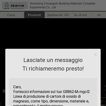
Shandong Chuangxin Building Materials Complete
Equipments Co., Ltd
Casa.
Prodotti
Spettacolo VR
Su di noi
>>
Lasciate un messaggio
Ti richiameremo presto!