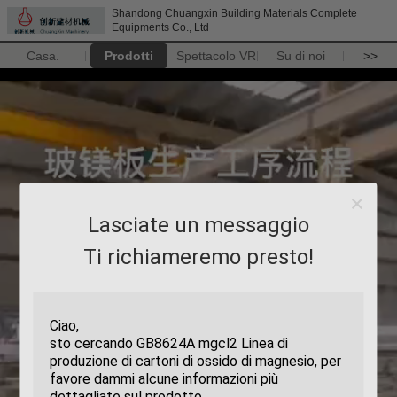
Shandong Chuangxin Building Materials Complete
Equipments Co., Ltd
Casa.
Prodotti
Spettacolo VR
Su di noi
>>
Lasciate un messaggio
Ti richiameremo presto!