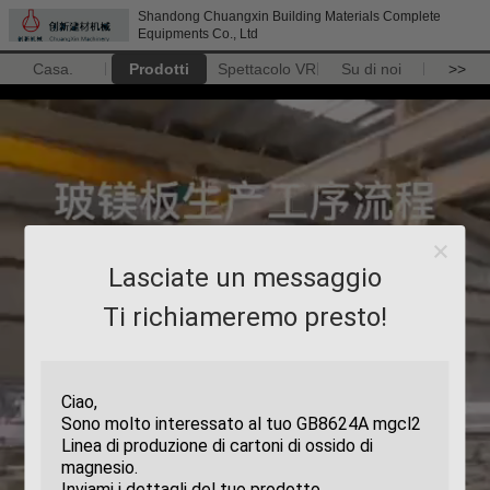
Shandong Chuangxin Building Materials Complete
Equipments Co., Ltd
Casa.
Prodotti
Spettacolo VR
Su di noi
>>
Lasciate un messaggio
Ti richiameremo presto!