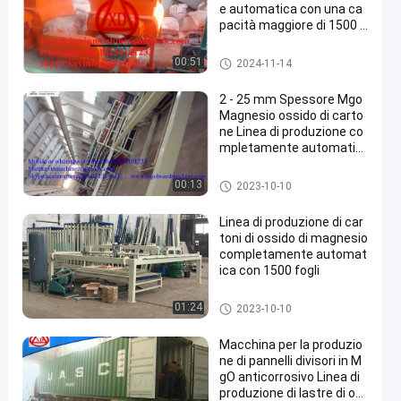
e automatica con una ca
pacità maggiore di 1500 f
ogli
linea di produzione di cartoni
00:51
2024-11-14
di ossido di magnesio
2 - 25 mm Spessore Mgo
Magnesio ossido di carto
ne Linea di produzione co
mpletamente automatic
a
linea di produzione di cartoni
00:13
2023-10-10
di ossido di magnesio
Linea di produzione di car
toni di ossido di magnesio
completamente automat
ica con 1500 fogli
linea di produzione di cartoni
01:24
2023-10-10
di ossido di magnesio
Macchina per la produzio
ne di pannelli divisori in M
gO anticorrosivo Linea di
produzione di lastre di os