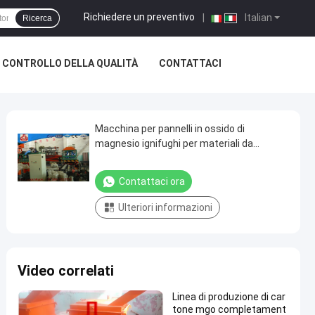
Richiedere un preventivo
|
Italian
Ricerca
CONTROLLO DELLA QUALITÀ
CONTATTACI
Macchina per pannelli in ossido di
magnesio ignifughi per materiali da
costruzione, linea di produzione di pannelli
MgO
Contattaci ora
Ulteriori informazioni
Video correlati
Linea di produzione di car
tone mgo completament