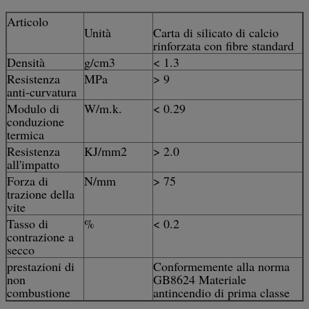
Articolo
Unità
Carta di silicato di calcio
rinforzata con fibre standard
Densità
g/cm3
< 1.3
Resistenza
MPa
> 9
anti-curvatura
Modulo di
W/m.k.
< 0.29
conduzione
termica
Resistenza
KJ/mm2
> 2.0
all'impatto
Forza di
N/mm
> 75
trazione della
vite
Tasso di
%
< 0.2
contrazione a
secco
prestazioni di
Conformemente alla norma
non
GB8624 Materiale
combustione
antincendio di prima classe