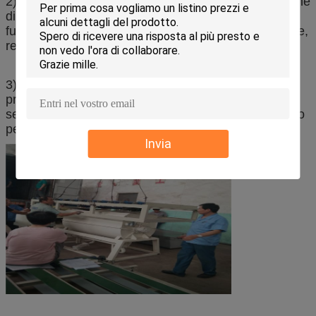
2) La lastra di gesso prodotta dalla linea di produzione
di lastre di gesso è resistente al calore, resistente al
fuoco, isolante, leggera, non tossica, poco inquinante,
regola l'umidità della stanza.
3) Possiamo offrire un paniere di servizi di
progettazione, produzione, installazione, messa in
servizio e formazione, nonché progetti chiavi in mano
per i clienti.
Invia