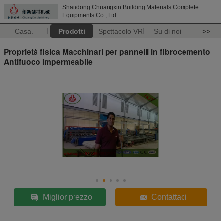
Shandong Chuangxin Building Materials Complete
Equipments Co., Ltd
Casa.
Prodotti
Spettacolo VR
Su di noi
>>
Proprietà fisica Macchinari per pannelli in fibrocemento
Antifuoco Impermeabile
Miglior prezzo
Contattaci