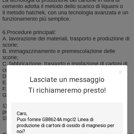
cemento adotta il metodo dello scarico di liquami o
Il metodo hatchek, con una tecnologia avanzata e un
funzionamento più semplice.
6.Procedure principali:
A. lavorazione dei materiali, trasporto e produzione di
scorie;
B. immagazzinamento e premescolazione delle
scorie;
C. fabbricazione, trasporto e impilazione di cartoni di
cemento in fibra;
D. Preconservazione e demoldatura;
Lasciate un messaggio
E. autoclave;
F. Asciugatura;
Ti richiameremo presto!
G. Trasformazione e confezionamento finali.
1) Qualità del prodotto: la qualità del prodotto ha la
priorità rispetto alla norma internazionale GB/T9775-
1999 (equivalente alla norma europea).