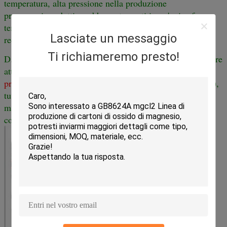
temperatura, alta pressione nella produzione
processo, i prodotti sarebbero stampati in un'unica fase a
temperatura normale, senza particolari
Lasciate un messaggio
requisiti per la produzione, ecc. condizioni.
Ti richiameremo presto!
D. In base alle diverse esigenze dei diversi clienti, le nostre
attrezzature possono
produrre specifiche diverse
(lunghezza, larghezza, altezza),
tutti i tipi di pannelli isolanti di
materiali diversi, per soddisfare le esigenze dei diversi
consumatori.