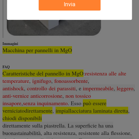
Invia
Immagini
Macchina per pannelli in MgO
FAQ
Caratteristiche del pannello in MgO
:
resistenza alle alte
temperature
,
ignifugo
,
fonoassorbente
,
antishock
,
controllo dei parassiti
, e
impermeabile
,
leggero
,
anti
-
vernice anticorrosione
,
non tossico
insapore
,
senza inquinamento
. Esso
può essere
verniciato
direttamente
,
impiallacciatura laminata diretta
,
chiodi disponibili
direttamente sulla piastrella
. La superficie ha una
buona
stainabilità
, alta resistenza, resistente alla flessione,