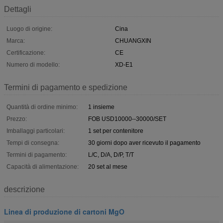
Dettagli
Luogo di origine:
Cina
Marca:
CHUANGXIN
Certificazione:
CE
Numero di modello:
XD-E1
Termini di pagamento e spedizione
Quantità di ordine minimo:
1 insieme
Prezzo:
FOB USD10000--30000/SET
Imballaggi particolari:
1 set per contenitore
Tempi di consegna:
30 giorni dopo aver ricevuto il pagamento
Termini di pagamento:
L/C, D/A, D/P, T/T
Capacità di alimentazione:
20 set al mese
descrizione
Linea di produzione di cartoni MgO