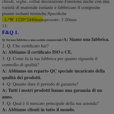
chiodi, seghe, colla
e
decorazione.
Funziona anche
con una
varietà di
materiale isolante e fabbricare il
c
omposite
piastre isolanti termiche.
Specifiche
: L*W 1220*2440mm
spessore: 3-20mm
11:
F&Q
1.
A: Siamo una fabbrica.
Q: Sei una fabbrica o una società commerciale?
2. Q: Che certificato hai?
A: Abbiamo il certificato ISO e CE.
3. Q: Come fa la tua fabbrica per quanto riguarda il
controllo di qualità?
A: Abbiamo un reparto QC speciale incaricato della
qualità dei prodotti.
4. Q: Quanto dura il periodo di garanzia?
A: Tutti i nostri prodotti hanno una garanzia di un
anno.
5. Q: Qual è il mercato principale della tua azienda?
A: Abbiamo clienti in tutto il mondo.