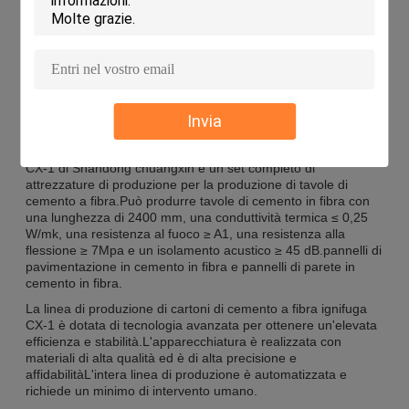
scheda
Isolamento acustico
≥ 45 dB
Capacità di
5-20 milioni di m2/anno
produzione
Applicazioni:
Invia
La linea di produzione di tavole di cemento a fibra ignifuga
CX-1 di Shandong chuangxin è un set completo di
attrezzature di produzione per la produzione di tavole di
cemento a fibra.Può produrre tavole di cemento in fibra con
una lunghezza di 2400 mm, una conduttività termica ≤ 0,25
W/mk, una resistenza al fuoco ≥ A1, una resistenza alla
flessione ≥ 7Mpa e un isolamento acustico ≥ 45 dB.pannelli di
pavimentazione in cemento in fibra e pannelli di parete in
cemento in fibra.
La linea di produzione di cartoni di cemento a fibra ignifuga
CX-1 è dotata di tecnologia avanzata per ottenere un'elevata
efficienza e stabilità.L'apparecchiatura è realizzata con
materiali di alta qualità ed è di alta precisione e
affidabilitàL'intera linea di produzione è automatizzata e
richiede un minimo di intervento umano.