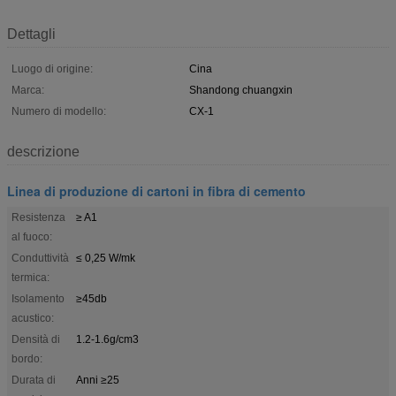
Dettagli
Luogo di origine:
Cina
Marca:
Shandong chuangxin
Numero di modello:
CX-1
descrizione
Linea di produzione di cartoni in fibra di cemento
Resistenza
≥ A1
al fuoco:
Conduttività
≤ 0,25 W/mk
termica:
Isolamento
≥45db
acustico:
Densità di
1.2-1.6g/cm3
bordo:
Durata di
Anni ≥25