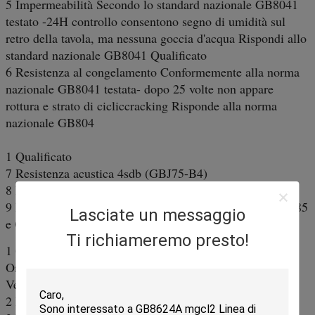
5 Impermeabilità Secondo lo standard nazionale GB8041
testato -24H controllo consentono segno di umidità sul
retro della tavola, ma nessuna goccia d'acqua Rispondi allo
standard nazionale GB8041 Qualificato
6 Resistenza al congelamento Conformemente alla norma
nazionale GB8041 testata- dopo 25 volte non appare
rottura e strato di cicliccracking Risponde alla norma
nazionale GB804
1 Qualificato
7 Resistenza acustica 4sdb (GBJ75-B4)
8 Radioattività Risponde alla norma GB6566-2001A)
9 Non infiammabilità In conformità alle norme GB5464-85
Lasciate un messaggio
e GB8624-88, materiali da costruzione di classe A
Ti richiameremo presto!
1 Gradi di piegatura
Orizzontale > =22Mpa 24,9Mpa Qualificato
Verticale > =17 Mpa 21,4Mpa
2 Forza d'urto > = 2,0 KJ/m2 3,7 KJ/m2 Qualificato