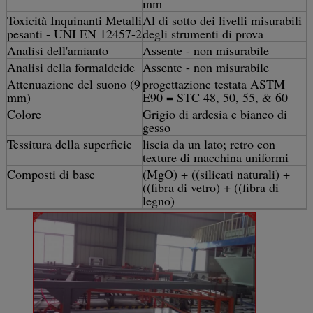
mm
Toxicità Inquinanti Metalli
Al di sotto dei livelli misurabili
pesanti - UNI EN 12457-2
degli strumenti di prova
Analisi dell'amianto
Assente - non misurabile
Analisi della formaldeide
Assente - non misurabile
Attenuazione del suono (9
progettazione testata ASTM
mm)
E90 = STC 48, 50, 55, & 60
Colore
Grigio di ardesia e bianco di
gesso
Tessitura della superficie
liscia da un lato; retro con
texture di macchina uniformi
Composti di base
(MgO) + ((silicati naturali) +
((fibra di vetro) + ((fibra di
legno)