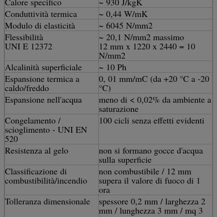
Calore specifico
~ 930 J/kgK
Conduttività termica
~ 0,44 W/mK
Modulo di elasticità
~ 6045 N/mm2
Flessibilità
~ 20,1 N/mm2 massimo
UNI E 12372
12 mm x 1220 x 2440 = 10
N/mm2
Alcalinità superficiale
~ 10 Ph
Espansione termica a
0, 01 mm/mC (da +20 °C a -20
caldo/freddo
°C)
Espansione nell'acqua
meno di < 0,02% da ambiente a
saturazione
Congelamento /
100 cicli senza effetti evidenti
scioglimento - UNI EN
520
Resistenza al gelo
non si formano gocce d'acqua
sulla superficie
Classificazione di
non combustibile / 12 mm
combustibilità/incendio
supera il valore di fuoco di 1
ora
Tolleranza dimensionale
spessore 0,2 mm / larghezza 2
mm / lunghezza 3 mm / mq 3