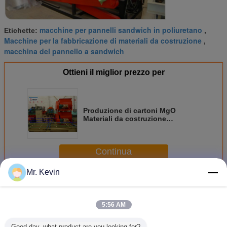
macchine per pannelli sandwich in poliuretano
Etichette:
,
Macchine per la fabbricazione di materiali da costruzione
,
macchina del pannello a sandwich
Ottieni il miglior prezzo per
Produzione di cartoni MgO
Materiali da costruzione
Macchine per la fabbricazione di
pannelli a parete di ossido di
magnesio
Continua
Mr. Kevin
Linea di produzione di cartoni MgO
Più
5:56 AM
Good day, what product are you looking for?