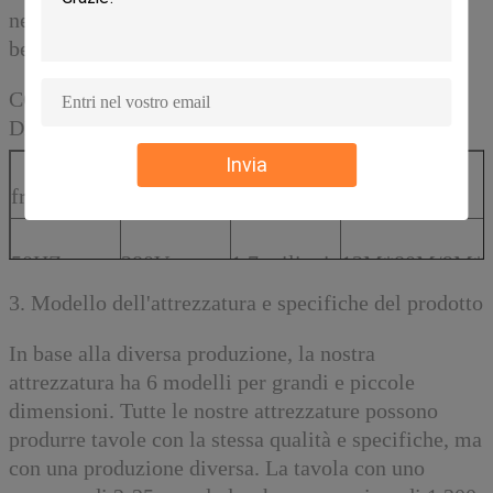
nelle materie prime, quindi non c'è formaldeide e
benzene per le nostre tavole.
CONDIZIONI DI CONTRIBUTO
DELL'ATTREZZATURA
Invia
frequenza
pressione
attrezzatura
stanze
50HZ
380V
1,7 milioni
12M*80M/9M*
di M2
3. Modello dell'attrezzatura e specifiche del prodotto
In base alla diversa produzione, la nostra
attrezzatura ha 6 modelli per grandi e piccole
dimensioni. Tutte le nostre attrezzature possono
produrre tavole con la stessa qualità e specifiche, ma
con una produzione diversa. La tavola con uno