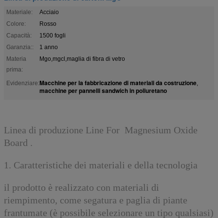
Materiale:
Acciaio
Colore:
Rosso
Capacità:
1500 fogli
Garanzia::
1 anno
Materia
Mgo,mgcl,maglia di fibra di vetro
prima:
Macchine per la fabbricazione di materiali da costruzione
Evidenziare:
,
macchine per pannelli sandwich in poliuretano
Linea di produzione L
ine F
or M
agnesium Oxide
Board .
1. Caratteristiche dei materiali e della tecnologia
il prodotto è realizzato con materiali di
riempimento, come segatura e paglia di piante
frantumate (è possibile selezionare un tipo qualsiasi)