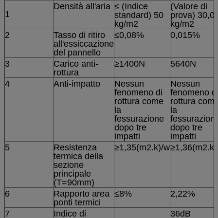
Densità all'aria
≤ (Indice
(Valore di
1
standard) 50
prova) 30,0
kg/m2
kg/m2
2
Tasso di ritiro
≤0,08%
0,015%
all'essiccazione
del pannello
3
Carico anti-
≥1400N
5640N
rottura
4
Anti-impatto
Nessun
Nessun
fenomeno di
fenomeno d
rottura come
rottura com
la
la
fessurazione
fessurazion
dopo tre
dopo tre
impatti
impatti
5
Resistenza
≥1,35(m2.k)/w
≥1,36(m2.k)
termica della
sezione
principale
(T=90mm)
6
Rapporto area
≤8%
2,22%
ponti termici
7
Indice di
36dB